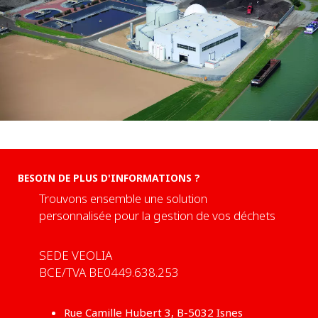
BESOIN DE PLUS D'INFORMATIONS ?
Trouvons ensemble une solution
personnalisée pour la gestion de vos déchets
SEDE VEOLIA
BCE/TVA BE0449.638.253
Rue Camille Hubert 3, B-5032 Isnes