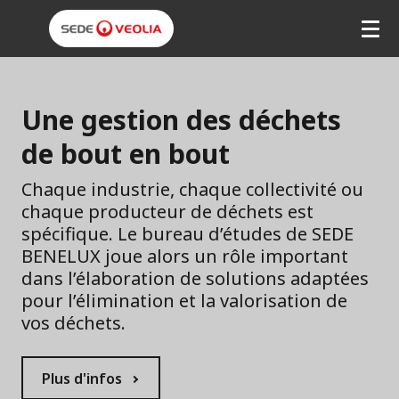
Aller
au
contenu
principal
S
e
Une gestion des déchets
d
de bout en bout
e
Chaque industrie, chaque collectivité ou
B
chaque producteur de déchets est
E
spécifique. Le bureau d’études de SEDE
BENELUX joue alors un rôle important
N
dans l’élaboration de solutions adaptées
E
pour l’élimination et la valorisation de
vos déchets.
L
U
Plus d'infos
X