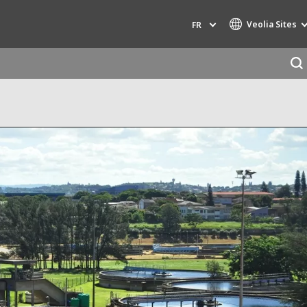
Veolia Sites
FR
Marques de spécialité
AIR QUALITY
INGÉNIERIE & CONSEIL
HAZARDOUS WASTE EUROPE
INDUSTRIES GLOBAL SOLUTIONS
NUCLEAR SOLUTIONS
OFIS
SEDE BENELUX
VEOLIA AGRICULTURE