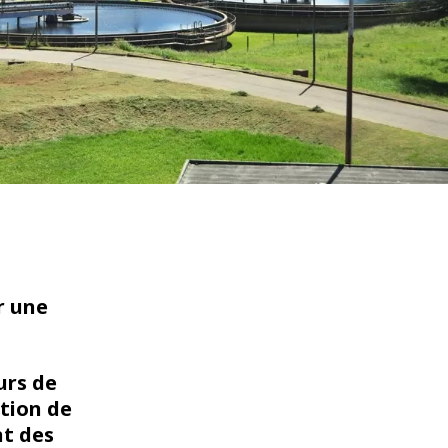
WATER TECHNOLOGIES
r une
urs de
ation de
nt des