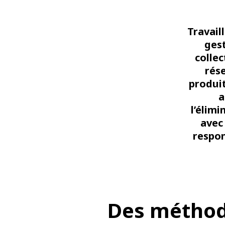
Travail
ges
collec
rése
produit
a
l’élim
avec 
respon
Des méthod