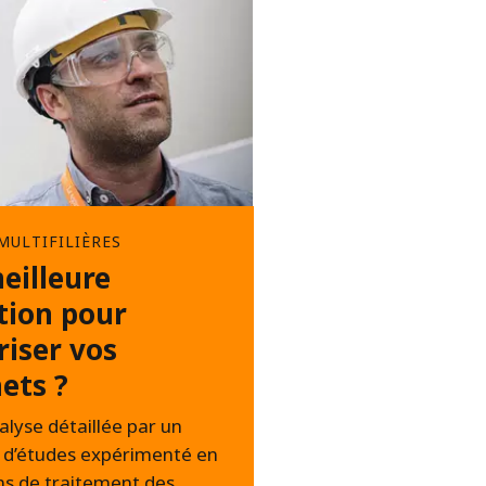
MULTIFILIÈRES
eilleure
tion pour
riser vos
ets ?
lyse détaillée par un
 d’études expérimenté en
ns de traitement des