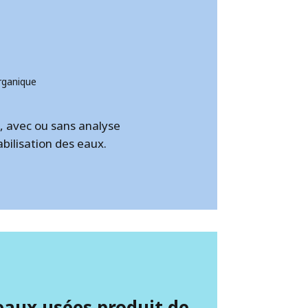
organique
, avec ou sans analyse
abilisation des eaux.
eaux usées produit de