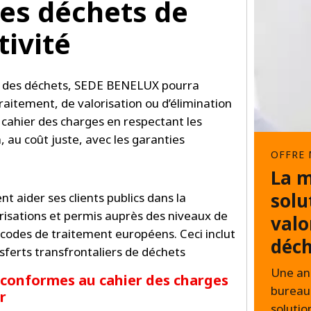
des déchets de
tivité
on des déchets, SEDE BENELUX pourra
 traitement, de valorisation ou d’élimination
 cahier des charges en respectant les
, au coût juste, avec les garanties
OFFRE 
La m
solu
aider ses clients publics dans la
isations et permis auprès des niveaux de
valo
 codes de traitement européens. Ceci inclut
déch
sferts transfrontaliers de déchets
Une ana
 conformes au cahier des charges
bureau
r
solutio