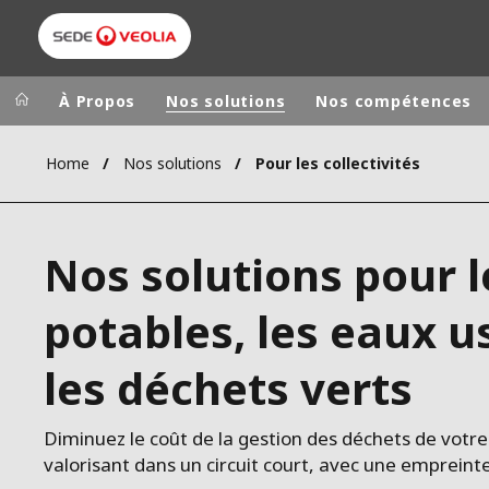
À Propos
Nos solutions
Nos compétences
Home
Nos solutions
Pour les collectivités
Groupe Veolia
Dans le 
AFRIQUE ET 
VEOLIA.COM
Nos solutions pour 
AMÉRIQUE D
CAMPUS
AMÉRIQUE LA
potables, les eaux u
FONDATION
INSTITUT
les déchets verts
Diminuez le coût de la gestion des déchets de votre c
valorisant dans un circuit court, avec une empreint