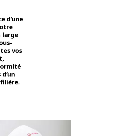
ce d’une
otre
n large
sous-
utes vos
t,
formité
s d’un
ilière.